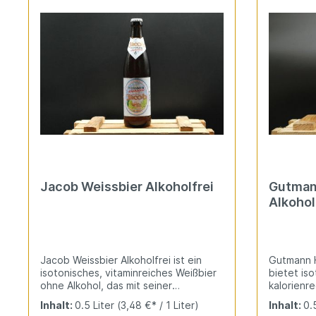
Jacob Weissbier Alkoholfrei
Gutman
Alkohol
Jacob Weissbier Alkoholfrei ist ein
Gutmann H
isotonisches, vitaminreiches Weißbier
bietet iso
ohne Alkohol, das mit seiner
kalorienr
hefetrüben Optik und dem fruchtigen
mit typis
Inhalt:
0.5 Liter
(3,48 €* / 1 Liter)
Inhalt:
0.
Geschmack überzeugt. Die feinen
Ausgewog