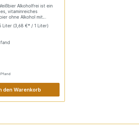
eißbier Alkoholfrei ist ein
es, vitaminreiches
ier ohne Alkohol mit
igem Geschmack. Hefetrübe
5 Liter
(3,68 €* / 1 Liter)
uchtige Aromen und
e Kohlensäure machen es
hend und kalorienreduziert.
pfand
 alkoholfreie
enuss mit natürlichen
ffen.
 Pfand
In den Warenkorb