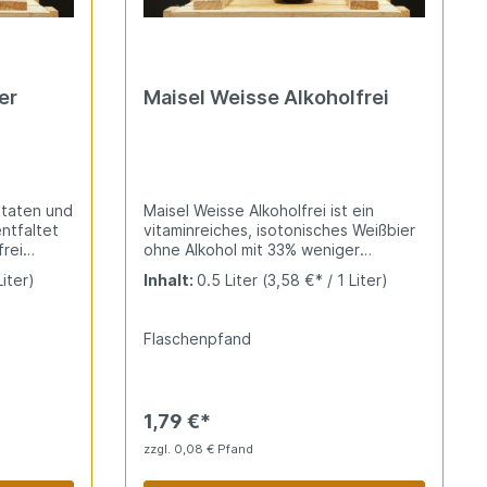
er
Maisel Weisse Alkoholfrei
utaten und
Maisel Weisse Alkoholfrei ist ein
ntfaltet
vitaminreiches, isotonisches Weißbier
frei
ohne Alkohol mit 33% weniger
er. So
Kalorien. Leuchtend bernsteinfarben
Liter)
Inhalt:
0.5 Liter
(3,58 €* / 1 Liter)
gen
mit vollmundigem, fruchtig-würzigem
er ein
Weißbieraroma. Der ideale
bnis, das
Durstlöscher für aktive, alkoholfreie
Flaschenpfand
hts
Genießer.
g-frisch
htigen
s schmeckt
1,79 €*
enthält
 wie z.B.
zzgl. 0,08 € Pfand
 hat mit
ger