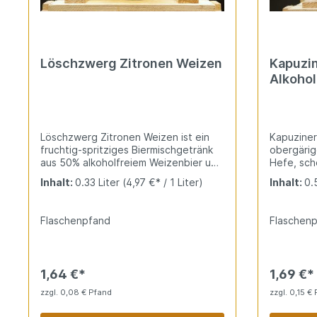
Löschzwerg Zitronen Weizen
Kapuzin
Alkohol
Löschzwerg Zitronen Weizen ist ein
Kapuziner 
fruchtig-spritziges Biermischgetränk
obergärige
aus 50% alkoholfreiem Weizenbier und
Hefe, sch
Zitronenlimonade mit echtem Saft.
prickelnd
Inhalt:
0.33 Liter
(4,97 €* / 1 Liter)
Inhalt:
0.
Natürliche Frische, prickelnde Säure
Malzsüße,
und leichte Weizennote erfrischen
dezenter 
pur. Sommerhit für heiße Tage.
ideal für 
Flaschenpfand
Flaschen
Momente
1,64 €*
1,69 €*
zzgl. 0,08 € Pfand
zzgl. 0,15 €