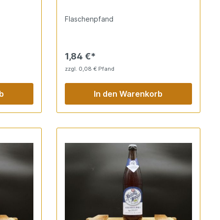
gang
Weizen erst nach einer ausgiebigen
eschmack.
Reifung entzogen.
Flaschenpfand
schung.
1,84 €*
zzgl. 0,08 € Pfand
b
In den Warenkorb