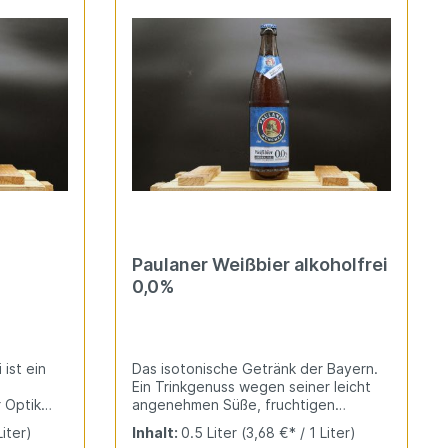
Paulaner Weißbier alkoholfrei
0,0%
ist ein
Das isotonische Getränk der Bayern.
Ein Trinkgenuss wegen seiner leicht
 Optik
angenehmen Süße, fruchtigen
elnde
Weißbieraromen und einer feinen
Liter)
Inhalt:
0.5 Liter
(3,68 €* / 1 Liter)
Malznoten. Der Alkohol wird dem