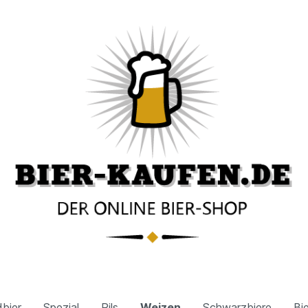
bier
Spezial
Pils
Weizen
Schwarzbiere
Bi