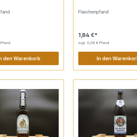
fennote und harmonische
Hefenoten sowie milder Ab
e Alkohol. Erfrischend für
sorgen für authentischen G
pfand
Flaschenpfand
ge.
Perfekt für promillfreie Erfri
1,84 €*
 Pfand
zzgl. 0,08 € Pfand
In den Warenkorb
In den Warenkor