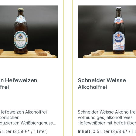
n Hefeweizen
Schneider Weisse
frei
Alkoholfrei
efeweizen Alkoholfrei
Schneider Weisse Alkoholfrei 
tonischen,
vollmundiges, alkoholfreies
eduzierten Weißbiergenuss
Hefeweißbier mit hefetrüber
cher Hefeblume.
und fruchtigem Aroma. Prick
5 Liter
(3,58 €* / 1 Liter)
Inhalt:
0.5 Liter
(3,68 €* / 1 
enes Malz-Hefe-Aroma,
Kohlensäure, Bananen- und