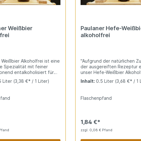
er Weißbier
Paulaner Hefe-Weißbi
frei
alkoholfrei
Weißbier Alkoholfrei ist eine
"Aufgrund der natürlichen Z
 Spezialität mit feiner
der ausgereiften Rezeptur e
onend entalkoholisiert für
unser Hefe-Weißbier Alkohol
en Genuss. Goldgelb mit
seinen einzigartigen Charakt
5 Liter
(3,38 €* / 1 Liter)
Inhalt:
0.5 Liter
(3,68 €* / 1 
 fruchtigen Aromen und
entsteht dank der langjähri
Hopfenbittere. Erfrischend
Erfahrung unserer Braumeist
Autofahrer und alkoholfreie
besonderes Geschmackserle
pfand
Flaschenpfand
seinem großen Bruder in nic
nachsteht: naturtrüb, spritzi
und mit weißbiertypisch fruc
Aromen. Unser Alkoholfreie
1,84 €*
aber nicht nur gut, sondern 
auch viele wichtige Vitamine
 Pfand
zzgl. 0,08 € Pfand
Folsäure und Vitamin B12 und
nur 130 kcal pro Halbe weni