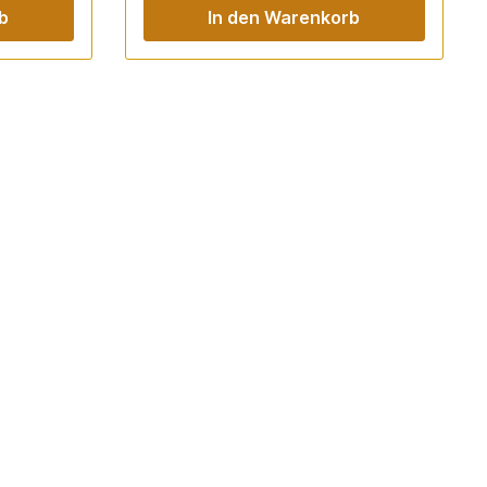
b
In den Warenkorb
e."