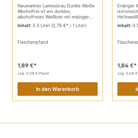
Neumarkter Lammsbräu Dunkle Weiße
Erdinger W
Alkoholfrei ist ein dunkles,
isotonisch
alkoholfreies Weißbier mit malziger
Hefeweißb
Tiefe. Röstige Noten, fruchtige
vollmund
Inhalt:
0.5 Liter
(3,78 €* / 1 Liter)
Inhalt:
0.
Frische und harmonische Süße ohne
Optik, fr
Alkohol. Die alkoholfreie Dunkle für
prickelnd
intensive Aromen.
durstlösc
Flaschenpfand
Flaschen
Der ideale
Weißbierg
Inhaltssto
1,89 €*
1,84 €*
zzgl. 0,08 € Pfand
zzgl. 0,08 €
In den Warenkorb