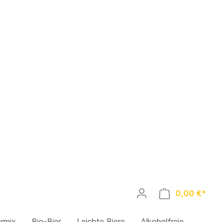
0,00 €*
ermix
Bio-Bier
Leichte Biere
Alkoholfreie