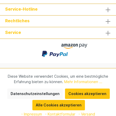
Service-Hotline
Rechtliches
Service
Verantwortung
Kontakt
Impressum
Newsletter
Diese Website verwendet Cookies, um eine bestmögliche
Erfahrung bieten zu können.
Mehr Informationen ...
* Alle Preise inkl. gesetzl. Mehrwertsteuer zzgl.
Datenschutzeinstellungen
Cookies akzeptieren
Versandkosten
und ggf. Nachnahmegebühren, wenn nicht
anders angegeben.
Alle Cookies akzeptieren
© Hier kann ein
Copyright
stehen.
- Impressum
- Kontaktformular
- Versand