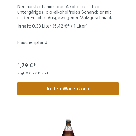
Neumarkter Lammsbräu Alkoholfrei ist ein
untergäriges, bio-alkoholfreies Schankbier mit
milder Frische. Ausgewogener Malzgeschmack
und prickelnde Kohlensäure sorgen für leichten
Inhalt:
0.33 Liter
(5,42 €* / 1 Liter)
Genuss. Ideal als vitaminreicher Durstlöscher.
Flaschenpfand
1,79 €*
zzgl. 0,08 € Pfand
In den Warenkorb