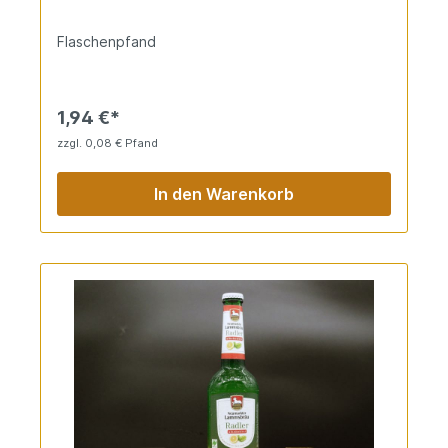
Isotonisch und kalorienreduziert für besondere
Genüsse.
Flaschenpfand
1,94 €*
zzgl. 0,08 € Pfand
In den Warenkorb