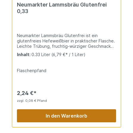
Neumarkter Lammsbräu Glutenfrei
0,33
Neumarkter Lammsbräu Glutenfrei ist ein
glutenfreies Hefeweißbier in praktischer Flasche.
Leichte Trübung, fruchtig-würziger Geschmack
und feine Perligkeit ohne Gluten. Praktisch für
Inhalt:
0.33 Liter
(6,79 €* / 1 Liter)
unterwegs und sensible Genießer.
Flaschenpfand
2,24 €*
zzgl. 0,08 € Pfand
In den Warenkorb