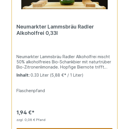
Neumarkter Lammsbräu Radler
Alkoholfrei 0,33l
Neumarkter Lammsbräu Radler Alkoholfrei mischt
50% alkoholfreies Bio-Schankbier mit naturtrüber
Bio-Zitronenlimonade. Hopfige Biernote trifft
spritzig-fruchtige Zitrone für sommerliche
Inhalt:
0.33 Liter
(5,88 €* / 1 Liter)
Erfrischung. Naturtrüb und vegan als bio-Qualität.
Flaschenpfand
1,94 €*
zzgl. 0,08 € Pfand