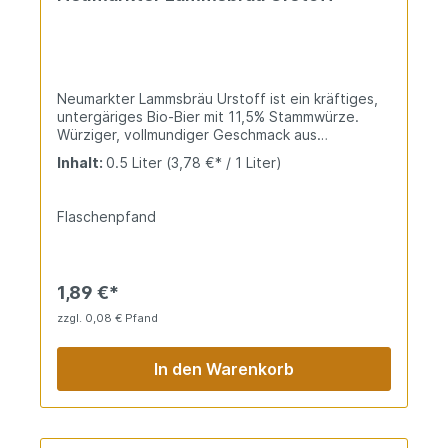
Neumarkter Lammsbräu Urstoff ist ein kräftiges,
untergäriges Bio-Bier mit 11,5% Stammwürze.
Würziger, vollmundiger Geschmack aus
regionalem Gerstenmalz und Doldenhopfen.
Inhalt:
0.5 Liter
(3,78 €* / 1 Liter)
Ursprünglich und nachhaltig gebraut.
Flaschenpfand
1,89 €*
zzgl. 0,08 € Pfand
In den Warenkorb