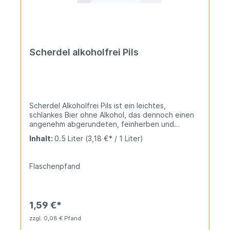
Scherdel alkoholfrei Pils
Scherdel Alkoholfrei Pils ist ein leichtes,
schlankes Bier ohne Alkohol, das dennoch einen
angenehm abgerundeten, feinherben und
hopfenaromatischen Geschmack entfaltet. Im
Inhalt:
0.5 Liter
(3,18 €* / 1 Liter)
Glas zeigt es sich mit einer charakteristischen
hellgelben Farbe und einem sahnigen, kompakten
Schaum. Trotz des fehlenden Alkohols bleibt das
Flaschenpfand
Bier erfrischend und ausgewogen, wobei die
feinherbe Hopfennote und die schlanke Struktur
für ein harmonisches Trinkerlebnis sorgen
1,59 €*
zzgl. 0,08 € Pfand