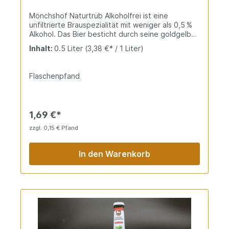
Mönchshof Naturtrüb Alkoholfrei ist eine
unfiltrierte Brauspezialität mit weniger als 0,5 %
Alkohol. Das Bier besticht durch seine goldgelbe
Naturtrübung und einen vollmundigen, milden
Inhalt:
0.5 Liter
(3,38 €* / 1 Liter)
Geschmack, der ein authentisches Biererlebnis
auch ohne Alkohol garantiert. Hochwertige
Zutaten und traditionelles Brauverfahren sorgen
Flaschenpfand
für höchste Qualität und Natürlichkeit.
1,69 €*
zzgl. 0,15 € Pfand
In den Warenkorb