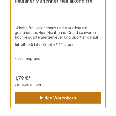
Paulaner Münchner Hell alkoholfrei
"Alkoholfrei, kalorienarm und trotzdem ein
gestandenes Bier. Nicht ohne Grund schwören
figurbewusste Biergenießer und Sportler darauf:
Denn nach dem Training gibt unser Alkoholfreies
Inhalt:
0.5 Liter
(3,58 €* / 1 Liter)
dem Körper schnell die verlorenen Mineralien und
Salze zurück. Isotonisch, hellgold prickelnd, leicht
nach Heu und Kräutern duftend. Eine hopfig-
Flaschenpfand
feinwürzige Erfrischung mit lang anhaltender
Süße, die jeden Bierfreund ins Ziel bringt. Ganz
ohne Verzicht.!" (Quelle: Paulaner)
1,79 €*
zzgl. 0,08 € Pfand
In den Warenkorb