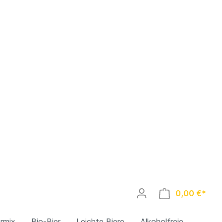
0,00 €*
ermix
Bio-Bier
Leichte Biere
Alkoholfreie