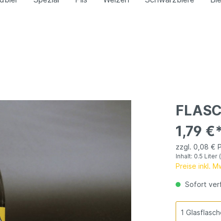
s Weizen
Kristallweizen
Radler
freies Weizen
itäten
Pils
FLAS
1,79 €
zzgl. 0,08 € 
Inhalt:
0.5 Liter
Preise inkl. 
Sofort verf