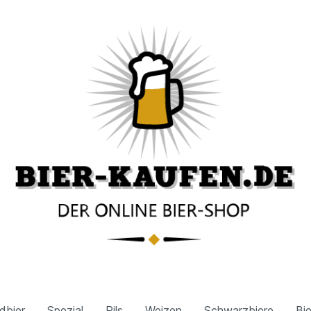
dbier
Spezial
Pils
Weizen
Schwarzbiere
Bi