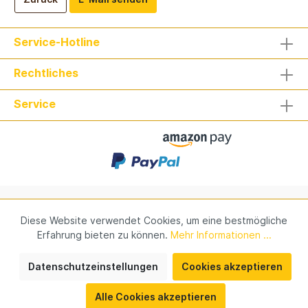
Service-Hotline
Rechtliches
Service
Verantwortung
Kontakt
Impressum
Newsletter
Diese Website verwendet Cookies, um eine bestmögliche
Erfahrung bieten zu können.
Mehr Informationen ...
* Alle Preise inkl. gesetzl. Mehrwertsteuer zzgl.
Datenschutzeinstellungen
Cookies akzeptieren
Versandkosten
und ggf. Nachnahmegebühren, wenn nicht
anders angegeben.
Alle Cookies akzeptieren