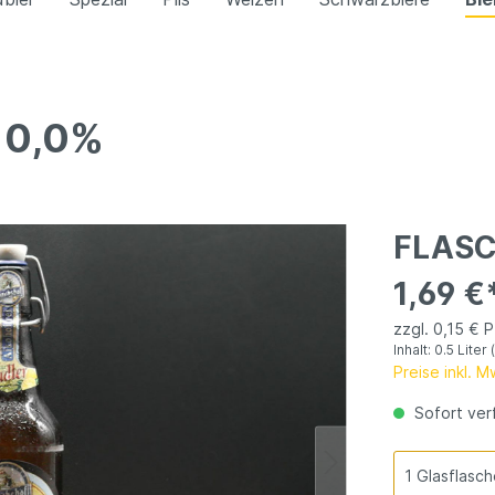
 0,0%
s Weizen
Kristallweizen
Radler
freies Weizen
itäten
Pils
FLAS
1,69 €
zzgl. 0,15 € 
Inhalt:
0.5 Liter
Preise inkl. 
Sofort verf