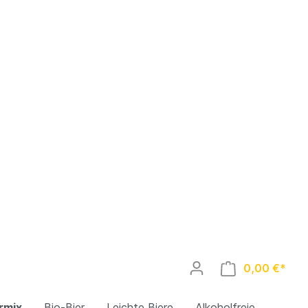
0,00 €*
rmix
Bio-Bier
Leichte Biere
Alkoholfreie