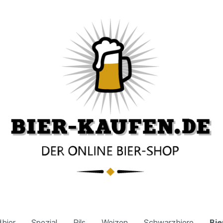
bier
Spezial
Pils
Weizen
Schwarzbiere
Bie